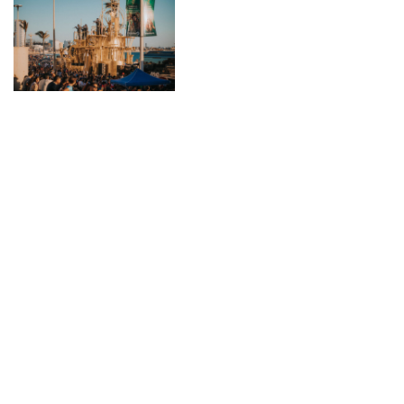
BANDA MS
CELEBRA
SUS «20
AÑOS» EN
TIERRAS
MAZATLECAS
febrero 22, 2023
BANDA MS comienza
la celebración de sus
20 años de la mejor