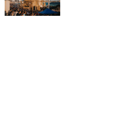
BANDA MS
CELEBRA
SUS «20
AÑOS» EN
TIERRAS
MAZATLECAS
febrero 22, 2023
BANDA MS comienza
la celebración de sus
20 años de la mejor
manera…
¡Retumbando con la